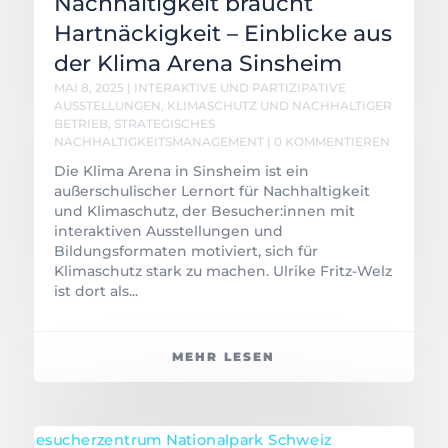
Nachhaltigkeit braucht
Hartnäckigkeit – Einblicke aus
der Klima Arena Sinsheim
MAI 8, 2025
|
INTERAKTIVE UND PARTIZIPATIVE
AUSSTELLUNGEN
,
KLIMASCHUTZ UND NACHHALTIGER
BETRIEB
,
STRATEGISCHES
NACHHALTIGKEITSMANAGEMENT
| 0 KOMMENTIEREN
Die Klima Arena in Sinsheim ist ein
außerschulischer Lernort für Nachhaltigkeit
und Klimaschutz, der Besucher:innen mit
interaktiven Ausstellungen und
Bildungsformaten motiviert, sich für
Klimaschutz stark zu machen. Ulrike Fritz-Welz
ist dort als...
MEHR LESEN