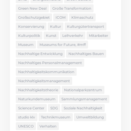
Green New Deal
Große Transformation
Großschutzgebiet
ICOM
Klimaschutz
Konservierung
Kultur
Kulturgütertransport
Kulturpolitik
Kunst
Leihverkehr
Mitarbeiter
Museum
Museums for Future, #mff
Nachhaltige Entwicklung
Nachhaltiges Bauen
Nachhaltiges Personalmanagement
Nachhaltigkeitskommunikation
Nachhaltigkeitsmanagement
Nachhaltigkeitstheorie
Nationalparkzentrum
Naturkundemuseum
Sammlungsmanagement
Science Center
SDG
Soziale Nachhaltigkeit
studio klv
Technikmuseum
Umweltbildung
UNESCO
Verhalten