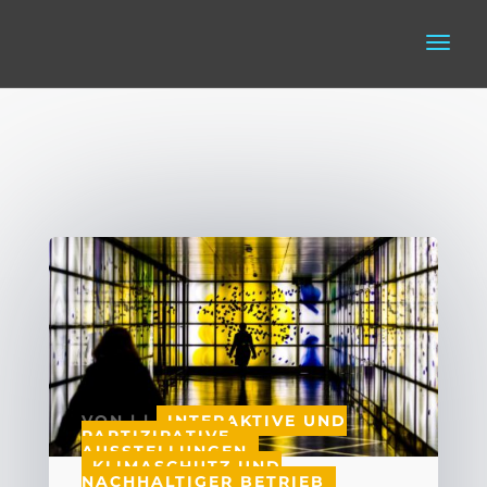
VON
|
|
INTERAKTIVE UND
PARTIZIPATIVE
AUSSTELLUNGEN
,
KLIMASCHUTZ UND
NACHHALTIGER BETRIEB