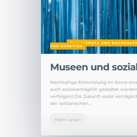
VON
|
|
KLIMASCHUTZ UND NACHHALTI
UND KURATION
Museen und sozial
Nachhaltige Entwicklung im Sinne eine
auch sozialverträglich gestaltet werd
verfolgen) Die Zukunft sozial verträgli
der solidarischen...
Mehr Lesen