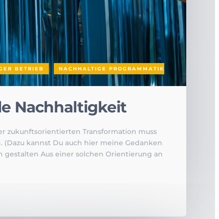
GER BETRIEB
,
NACHHALTIGE PROGRAMMATIK
e Nachhaltigkeit
r zukunftsorientierten Transformation muss
en. (Dazu kannst Du auch hier meine Gedanken
ch gestalten Aus einer solchen Orientierung an