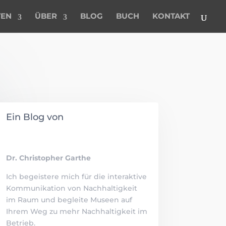
TEN
ÜBER
BLOG
BUCH
KONTAKT
Ein Blog von
Dr. Christopher Garthe
Ich begeistere mich für die interaktive
Kommunikation von Nachhaltigkeit
im Raum und begleite Museen auf
Ihrem Weg zu mehr Nachhaltigkeit im
Betrieb.