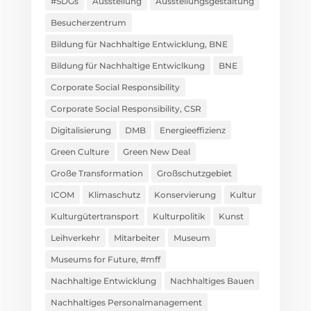
Digitalisierung
DMB
Energieeffizienz
Green Culture
Green New Deal
Große Transformation
Großschutzgebiet
ICOM
Klimaschutz
Konservierung
Kultur
Kulturgütertransport
Kulturpolitik
Kunst
Leihverkehr
Mitarbeiter
Museum
Museums for Future, #mff
Nachhaltige Entwicklung
Nachhaltiges Bauen
Nachhaltiges Personalmanagement
Nachhaltigkeitskommunikation
Nachhaltigkeitsmanagement
Nachhaltigkeitstheorie
Nationalparkzentrum
Naturkundemuseum
Sammlungsmanagement
Science Center