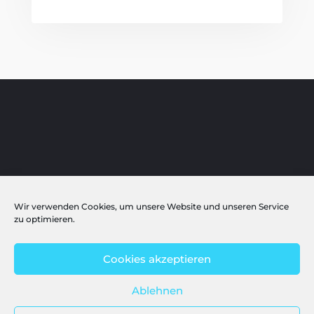
Publikationen
Impressum
Wir verwenden Cookies, um unsere Website und unseren Service
zu optimieren.
Powered by
studio klv
| All rights reserved.
Cookies akzeptieren
Ablehnen