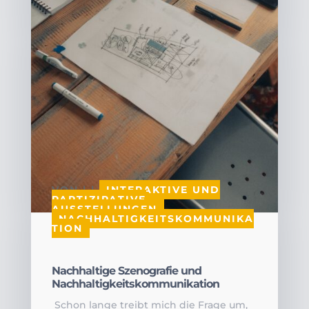
VON
|
|
INTERAKTIVE UND
PARTIZIPATIVE
AUSSTELLUNGEN
,
NACHHALTIGKEITSKOMMUNIKA
TION
Nachhaltige Szenografie und
Nachhaltigkeitskommunikation
Schon lange treibt mich die Frage um,