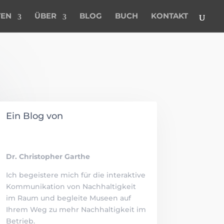
TEN
ÜBER
BLOG
BUCH
KONTAKT
Ein Blog von
Dr. Christopher Garthe
Ich begeistere mich für die interaktive
Kommunikation von Nachhaltigkeit
im Raum und begleite Museen auf
Ihrem Weg zu mehr Nachhaltigkeit im
Betrieb.