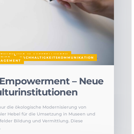
NTWICKLUNG IN AUSSTELLUNGEN
,
TRIEB
,
NACHHALTIGKEITSKOMMUNIKATION
,
NAGEMENT
te Empowerment –
Neue
lturinstitutionen
nur die ökologische Modernisierung von
ler Hebel für die Umsetzung in Museen und
sfelder Bildung und Vermittlung. Diese
.