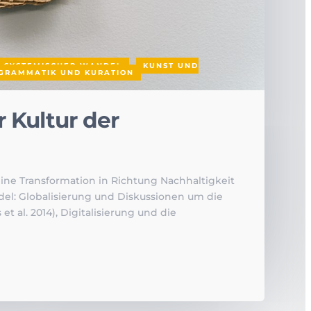
 SYSTEMISCHER WANDEL
,
KUNST UND
GRAMMATIK UND KURATION
 Kultur der
ine Transformation in Richtung Nachhaltigkeit
del: Globalisierung und Diskussionen um die
 al. 2014), Digitalisierung und die