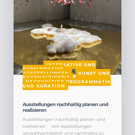
VON
|
|
INTERAKTIVE UND
PARTIZIPATIVE
AUSSTELLUNGEN
,
KUNST UND
NACHHALTIGKEIT
,
NACHHALTIGE PROGRAMMATIK
UND KURATION
Ausstellungen nachhaltig planen und
realisieren
Ausstellungen nachhaltig planen und
realisieren Um Ausstellungen
umweltverträglich und nachhaltig zu