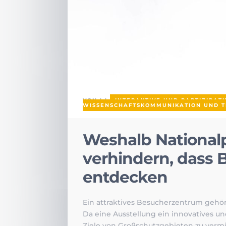
VON
|
|
INTERAKTIVE UND PARTIZIPAT
WISSENSCHAFTSKOMMUNIKATION UND T
Weshalb National
verhindern, dass 
entdecken
Ein attraktives Besucherzentrum gehö
Da eine Ausstellung ein innovatives und
Ziele von Großschutzgebieten zu vermit