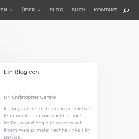
TEN
ÜBER
BLOG
BUCH
KONTAKT
Ein Blog von
Dr. Christopher Garthe
Ich begeistere mich für die interaktive
Kommunikation von Nachhaltigkeit
im Raum und begleite Museen auf
Ihrem Weg zu mehr Nachhaltigkeit im
Betrieb.