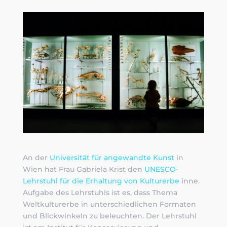
An der
Universität für angewandte Kunst
in
Wien hat Frau Gabriela Krist den
UNESCO-
Lehrstuhl für die Erhaltung von Kulturerbe
inne.
Aufgabe des Lehrstuhls ist es, dass Thema
Weltkulturerbe in unterschiedlichen Formaten
und Blickwinkeln zu beleuchten. Der Lehrstuhl