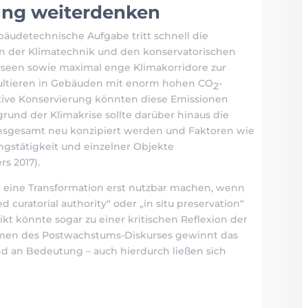
ung weiterdenken
äudetechnische Aufgabe tritt schnell die
in der Klimatechnik und den konservatorischen
Museen sowie maximal enge Klimakorridore zur
ultieren in Gebäuden mit enorm hohen CO
-
2
tive Konservierung könnten diese Emissionen
rund der Klimakrise sollte darüber hinaus die
insgesamt neu konzipiert werden und Faktoren wie
ngstätigkeit und einzelner Objekte
rs 2017).
ür eine Transformation erst nutzbar machen, wenn
curatorial authority“ oder „in situ preservation“
kt könnte sogar zu einer kritischen Reflexion der
hmen des Postwachstums-Diskurses gewinnt das
d an Bedeutung – auch hierdurch ließen sich