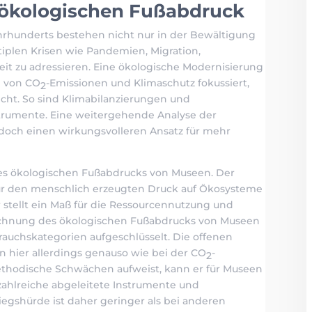
ökologischen Fußabdruck
ahrhunderts bestehen nicht nur in der Bewältigung
tiplen Krisen wie Pandemien, Migration,
heit zu adressieren. Eine ökologische Modernisierung
n von CO
-Emissionen und Klimaschutz fokussiert,
2
ht. So sind Klimabilanzierungen und
strumente. Eine weitergehende Analyse der
doch einen wirkungsvolleren Ansatz für mehr
des ökologischen Fußabdrucks von Museen. Der
 für den menschlich erzeugten Druck auf Ökosysteme
r stellt ein Maß für die Ressourcennutzung und
chnung des ökologischen Fußabdrucks von Museen
rauchskategorien aufgeschlüsselt. Die offenen
n hier allerdings genauso wie bei der CO
-
2
ethodische Schwächen aufweist, kann er für Museen
nd zahlreiche abgeleitete Instrumente und
iegshürde ist daher geringer als bei anderen