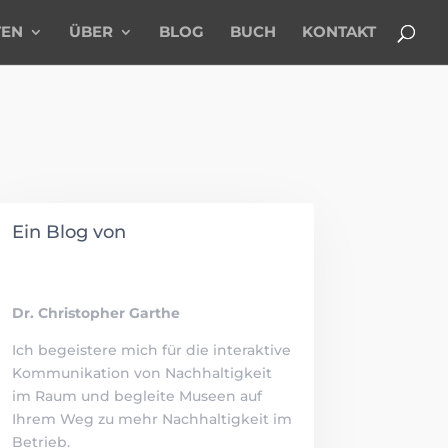
TEN
ÜBER
BLOG
BUCH
KONTAKT
Ein Blog von
Dr. Christopher Garthe
Ich begeistere mich für die interaktive
Kommunikation von Nachhaltigkeit
im Raum und begleite Museen auf
Ihrem Weg zu mehr Nachhaltigkeit im
Betrieb.